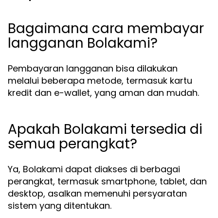
Bagaimana cara membayar
langganan Bolakami?
Pembayaran langganan bisa dilakukan
melalui beberapa metode, termasuk kartu
kredit dan e-wallet, yang aman dan mudah.
Apakah Bolakami tersedia di
semua perangkat?
Ya, Bolakami dapat diakses di berbagai
perangkat, termasuk smartphone, tablet, dan
desktop, asalkan memenuhi persyaratan
sistem yang ditentukan.