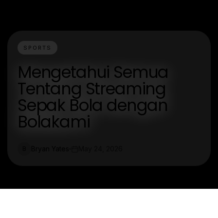
SPORTS
Mengetahui Semua
Tentang Streaming
Sepak Bola dengan
Bolakami
Bryan Yates
May 24, 2026
B