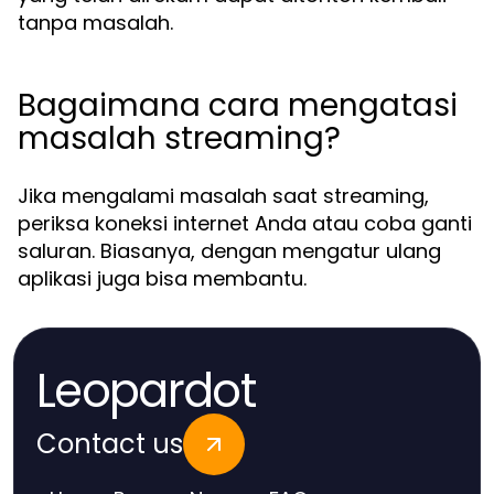
tanpa masalah.
Bagaimana cara mengatasi
masalah streaming?
Jika mengalami masalah saat streaming,
periksa koneksi internet Anda atau coba ganti
saluran. Biasanya, dengan mengatur ulang
aplikasi juga bisa membantu.
Leopardot
Contact us