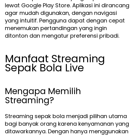
lewat Google Play Store. Aplikasi ini dirancang
agar mudah digunakan, dengan navigasi
yang intuitif. Pengguna dapat dengan cepat
menemukan pertandingan yang ingin
ditonton dan mengatur preferensi pribadi.
Manfaat Streaming
Sepak Bola Live
Mengapa Memilih
Streaming?
Streaming sepak bola menjadi pilihan utama
bagi banyak orang karena kenyamanan yang
ditawarkannya. Dengan hanya menggunakan