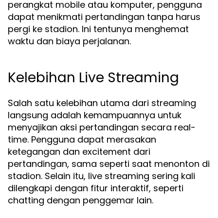
perangkat mobile atau komputer, pengguna
dapat menikmati pertandingan tanpa harus
pergi ke stadion. Ini tentunya menghemat
waktu dan biaya perjalanan.
Kelebihan Live Streaming
Salah satu kelebihan utama dari streaming
langsung adalah kemampuannya untuk
menyajikan aksi pertandingan secara real-
time. Pengguna dapat merasakan
ketegangan dan excitement dari
pertandingan, sama seperti saat menonton di
stadion. Selain itu, live streaming sering kali
dilengkapi dengan fitur interaktif, seperti
chatting dengan penggemar lain.