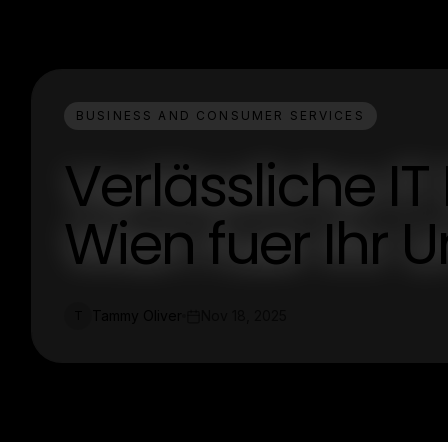
BUSINESS AND CONSUMER SERVICES
Verlässliche IT
Wien fuer Ihr
Tammy Oliver
Nov 18, 2025
T