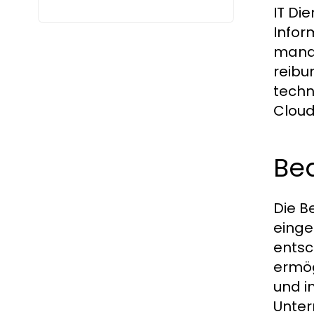
IT Di
Infor
manag
reibu
techn
Clou
Be
Die B
einge
entsc
ermög
und i
Unter