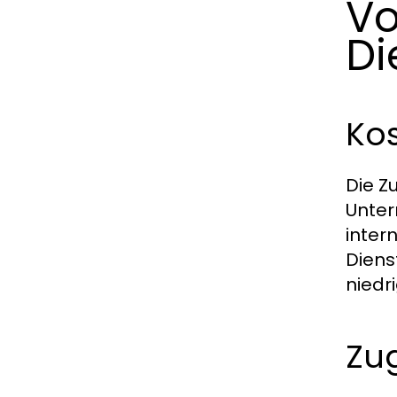
Vo
Di
Ko
Die Z
Unter
inter
Diens
niedr
Zu