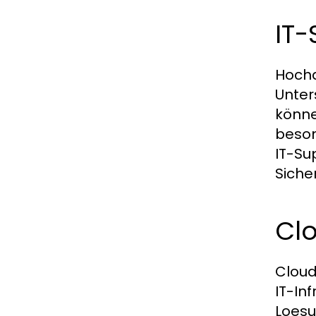
IT
Hochq
Unter
könne
beson
IT-Su
Siche
Clo
Cloud
IT-In
Loesu