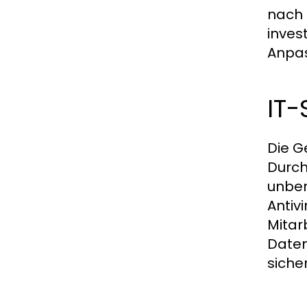
nach 
inves
Anpa
IT
Die Ge
Durch
unber
Antiv
Mitar
Daten
siche