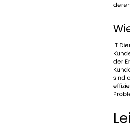
deren
Wie
IT Di
Kunde
der E
Kunde
sind 
effiz
Probl
Le