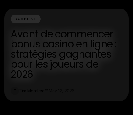
GAMBLING
Avant de commencer
bonus casino en ligne :
stratégies gagnantes
pour les joueurs de
2026
Tim Morales
May 12, 2026
T