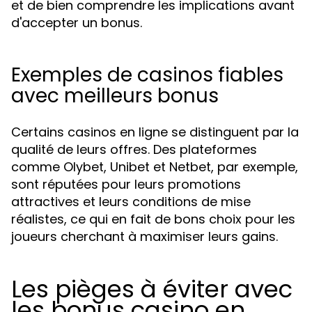
et de bien comprendre les implications avant
d'accepter un bonus.
Exemples de casinos fiables
avec meilleurs bonus
Certains casinos en ligne se distinguent par la
qualité de leurs offres. Des plateformes
comme Olybet, Unibet et Netbet, par exemple,
sont réputées pour leurs promotions
attractives et leurs conditions de mise
réalistes, ce qui en fait de bons choix pour les
joueurs cherchant à maximiser leurs gains.
Les pièges à éviter avec
les bonus casino en