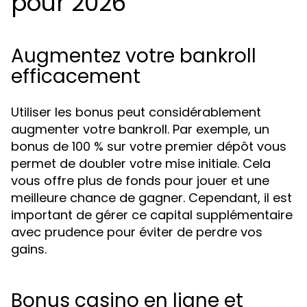
pour 2026
Augmentez votre bankroll
efficacement
Utiliser les bonus peut considérablement
augmenter votre bankroll. Par exemple, un
bonus de 100 % sur votre premier dépôt vous
permet de doubler votre mise initiale. Cela
vous offre plus de fonds pour jouer et une
meilleure chance de gagner. Cependant, il est
important de gérer ce capital supplémentaire
avec prudence pour éviter de perdre vos
gains.
Bonus casino en ligne et