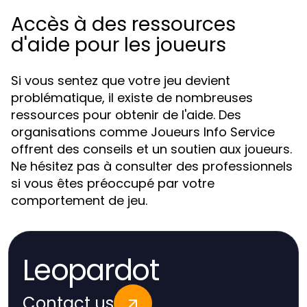
Accès à des ressources
d'aide pour les joueurs
Si vous sentez que votre jeu devient
problématique, il existe de nombreuses
ressources pour obtenir de l'aide. Des
organisations comme Joueurs Info Service
offrent des conseils et un soutien aux joueurs.
Ne hésitez pas à consulter des professionnels
si vous êtes préoccupé par votre
comportement de jeu.
Leopardot
Contact us