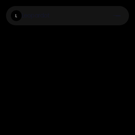
Leopardot
L