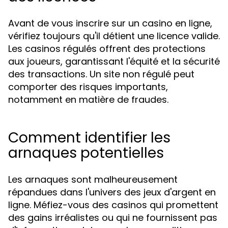
Avant de vous inscrire sur un casino en ligne,
vérifiez toujours qu'il détient une licence valide.
Les casinos régulés offrent des protections
aux joueurs, garantissant l'équité et la sécurité
des transactions. Un site non régulé peut
comporter des risques importants,
notamment en matière de fraudes.
Comment identifier les
arnaques potentielles
Les arnaques sont malheureusement
répandues dans l'univers des jeux d'argent en
ligne. Méfiez-vous des casinos qui promettent
des gains irréalistes ou qui ne fournissent pas