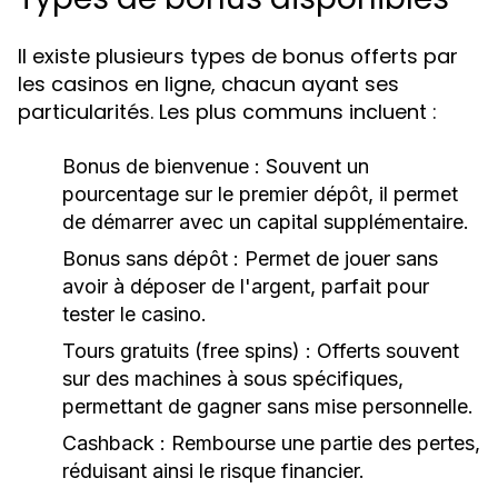
Il existe plusieurs types de bonus offerts par
les casinos en ligne, chacun ayant ses
particularités. Les plus communs incluent :
Bonus de bienvenue
: Souvent un
pourcentage sur le premier dépôt, il permet
de démarrer avec un capital supplémentaire.
Bonus sans dépôt
: Permet de jouer sans
avoir à déposer de l'argent, parfait pour
tester le casino.
Tours gratuits (free spins)
: Offerts souvent
sur des machines à sous spécifiques,
permettant de gagner sans mise personnelle.
Cashback
: Rembourse une partie des pertes,
réduisant ainsi le risque financier.