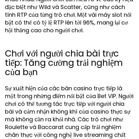
đặc biệt như Wild và Scatter, cũng như cách
tính RTP của từng trò chơi. Một vài máy slot nổi
bật có thể có tỷ lệ RTP lên tới 96%, mang lại cơ
hội thắng cao cho người chơi.
Chơi với người chia bài trực
tiếp: Tăng cường trải nghiệm
của bạn
Sự xuất hiện của các bàn casino trực tiếp là
một trong những điểm nổi bật của Bet VIP. Người
chơi có thể tương tác trực tiếp với người chia
bài và cảm nhận không khí của casino thực sự
mà không cần ra khỏi nhà. Các trò chơi như
Roulette và Baccarat cung cấp trải nghiệm
chân thực với công nghệ live streaming chất