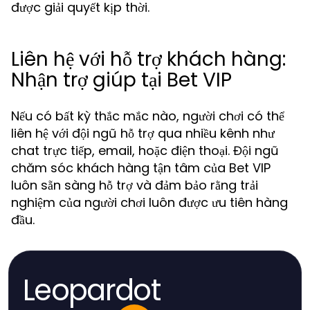
được giải quyết kịp thời.
Liên hệ với hỗ trợ khách hàng:
Nhận trợ giúp tại Bet VIP
Nếu có bất kỳ thắc mắc nào, người chơi có thể
liên hệ với đội ngũ hỗ trợ qua nhiều kênh như
chat trực tiếp, email, hoặc điện thoại. Đội ngũ
chăm sóc khách hàng tận tâm của Bet VIP
luôn sẵn sàng hỗ trợ và đảm bảo rằng trải
nghiệm của người chơi luôn được ưu tiên hàng
đầu.
Leopardot