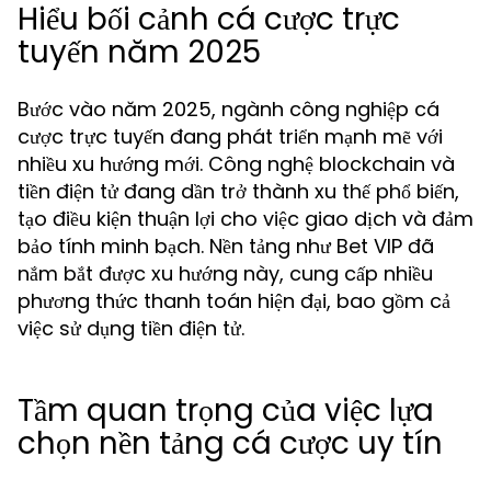
Hiểu bối cảnh cá cược trực
tuyến năm 2025
Bước vào năm 2025, ngành công nghiệp cá
cược trực tuyến đang phát triển mạnh mẽ với
nhiều xu hướng mới. Công nghệ blockchain và
tiền điện tử đang dần trở thành xu thế phổ biến,
tạo điều kiện thuận lợi cho việc giao dịch và đảm
bảo tính minh bạch. Nền tảng như Bet VIP đã
nắm bắt được xu hướng này, cung cấp nhiều
phương thức thanh toán hiện đại, bao gồm cả
việc sử dụng tiền điện tử.
Tầm quan trọng của việc lựa
chọn nền tảng cá cược uy tín