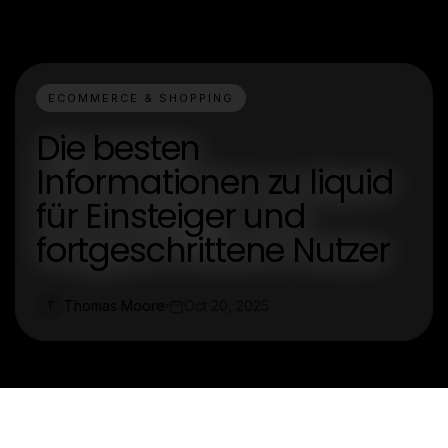
ECOMMERCE & SHOPPING
Die besten
Informationen zu liquid
für Einsteiger und
fortgeschrittene Nutzer
Thomas Moore
Oct 20, 2025
T