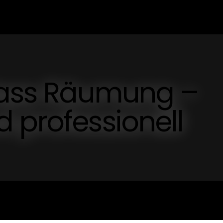
lass Räumung –
 professionell