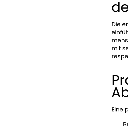
de
Die e
einfü
mensc
mit s
respe
Pr
Ab
Eine 
B