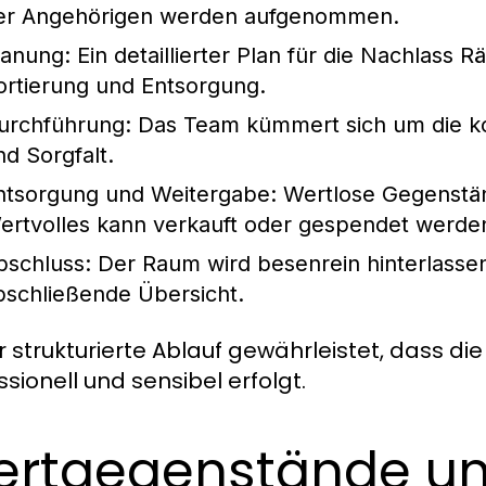
er Angehörigen werden aufgenommen.
lanung
: Ein detaillierter Plan für die
Nachlass R
ortierung und Entsorgung.
urchführung
: Das Team kümmert sich um die k
nd Sorgfalt.
ntsorgung und Weitergabe
: Wertlose Gegenstä
ertvolles kann verkauft oder gespendet werde
bschluss
: Der Raum wird besenrein hinterlasse
bschließende Übersicht.
r strukturierte Ablauf gewährleistet, dass di
ssionell und sensibel erfolgt.
rtgegenstände u