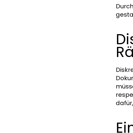
Durch
gesta
Di
R
Diskre
Dokum
müsse
respe
dafür
Ei