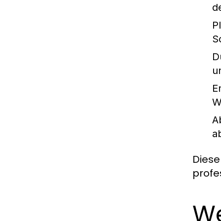
d
P
S
D
u
E
W
A
a
Diese
profe
We