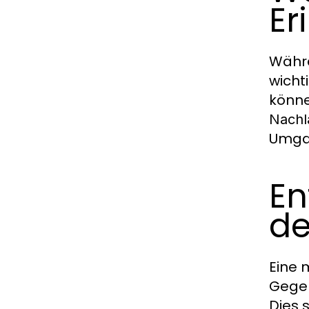
Er
Währ
wicht
könne
Nachl
Umgan
En
de
Eine
Gegen
Dies 