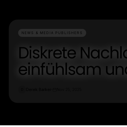
NEWS & MEDIA PUBLISHERS
Diskrete Nach
einfühlsam und
Derek Barker
Nov 25, 2025
D