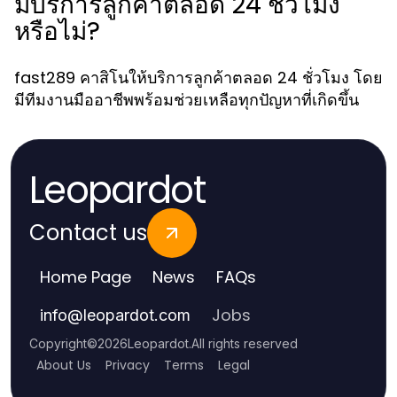
มีบริการลูกค้าตลอด 24 ชั่วโมง
หรือไม่?
fast289 คาสิโนให้บริการลูกค้าตลอด 24 ชั่วโมง โดย
มีทีมงานมืออาชีพพร้อมช่วยเหลือทุกปัญหาที่เกิดขึ้น
Leopardot
Contact us
Home Page
News
FAQs
Jobs
info
@
leopardot.com
Copyright
©
2026
Leopardot
.
All rights reserved
About Us
Privacy
Terms
Legal