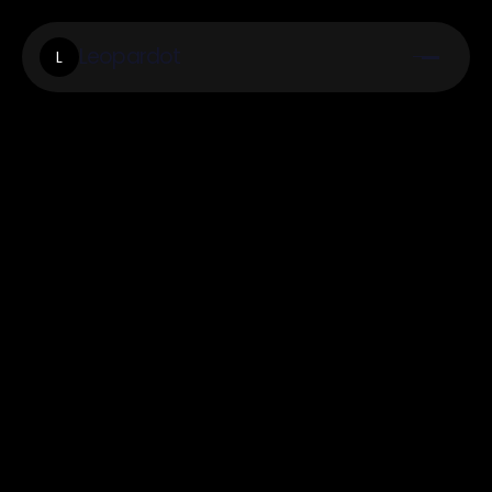
Leopardot
L