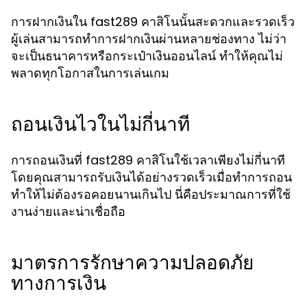
การฝากเงินใน fast289 คาสิโนนั้นสะดวกและรวดเร็ว
ผู้เล่นสามารถทำการฝากเงินผ่านหลายช่องทาง ไม่ว่า
จะเป็นธนาคารหรือกระเป๋าเงินออนไลน์ ทำให้คุณไม่
พลาดทุกโอกาสในการเล่นเกม
ถอนเงินไวในไม่กี่นาที
การถอนเงินที่ fast289 คาสิโนใช้เวลาเพียงไม่กี่นาที
โดยคุณสามารถรับเงินได้อย่างรวดเร็วเมื่อทำการถอน
ทำให้ไม่ต้องรอคอยนานเกินไป นี่คือประมาณการที่ใช้
งานง่ายและน่าเชื่อถือ
มาตรการรักษาความปลอดภัย
ทางการเงิน