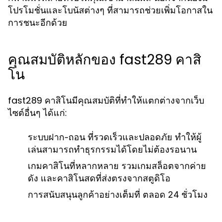
โปรโมชั่นและโบนัสต่างๆ ที่สามารถช่วยเพิ่มโอกาสใน
การชนะอีกด้วย
คุณสมบัติหลักของ fast289 คาสิ
โน
fast289 คาสิโนมีคุณสมบัติที่ทำให้แตกต่างจากเว็บ
ไซต์อื่นๆ ได้แก่:
ระบบฝาก-ถอน ที่รวดเร็วและปลอดภัย ทำให้ผู้
เล่นสามารถทำธุรกรรมได้โดยไม่ต้องรอนาน
เกมคาสิโนที่หลากหลาย รวมเกมสล็อตจากค่าย
ดัง และคาสิโนสดที่ส่งตรงจากสตูดิโอ
การสนับสนุนลูกค้าอย่างเต็มที่ ตลอด 24 ชั่วโมง