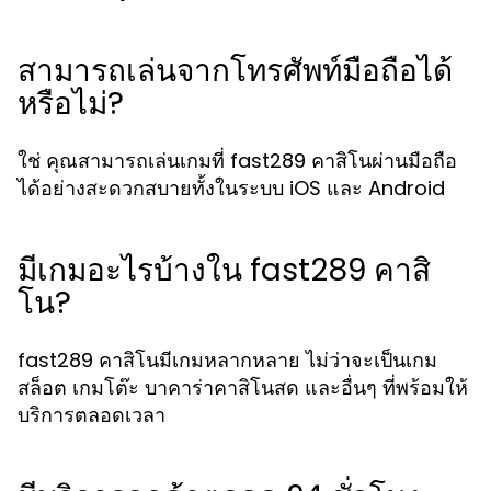
สามารถเล่นจากโทรศัพท์มือถือได้
หรือไม่?
ใช่ คุณสามารถเล่นเกมที่ fast289 คาสิโนผ่านมือถือ
ได้อย่างสะดวกสบายทั้งในระบบ iOS และ Android
มีเกมอะไรบ้างใน fast289 คาสิ
โน?
fast289 คาสิโนมีเกมหลากหลาย ไม่ว่าจะเป็นเกม
สล็อต เกมโต๊ะ บาคาร่าคาสิโนสด และอื่นๆ ที่พร้อมให้
บริการตลอดเวลา