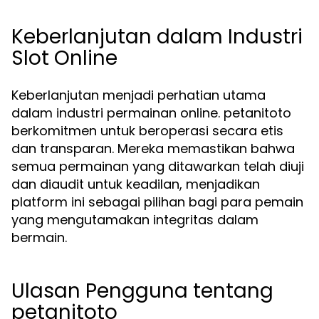
Keberlanjutan dalam Industri
Slot Online
Keberlanjutan menjadi perhatian utama
dalam industri permainan online. petanitoto
berkomitmen untuk beroperasi secara etis
dan transparan. Mereka memastikan bahwa
semua permainan yang ditawarkan telah diuji
dan diaudit untuk keadilan, menjadikan
platform ini sebagai pilihan bagi para pemain
yang mengutamakan integritas dalam
bermain.
Ulasan Pengguna tentang
petanitoto