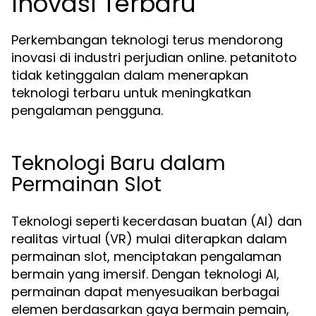
Inovasi Terbaru
Perkembangan teknologi terus mendorong
inovasi di industri perjudian online. petanitoto
tidak ketinggalan dalam menerapkan
teknologi terbaru untuk meningkatkan
pengalaman pengguna.
Teknologi Baru dalam
Permainan Slot
Teknologi seperti kecerdasan buatan (AI) dan
realitas virtual (VR) mulai diterapkan dalam
permainan slot, menciptakan pengalaman
bermain yang imersif. Dengan teknologi AI,
permainan dapat menyesuaikan berbagai
elemen berdasarkan gaya bermain pemain,