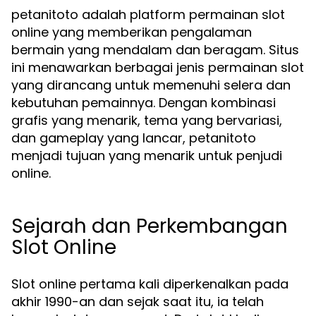
petanitoto adalah platform permainan slot
online yang memberikan pengalaman
bermain yang mendalam dan beragam. Situs
ini menawarkan berbagai jenis permainan slot
yang dirancang untuk memenuhi selera dan
kebutuhan pemainnya. Dengan kombinasi
grafis yang menarik, tema yang bervariasi,
dan gameplay yang lancar, petanitoto
menjadi tujuan yang menarik untuk penjudi
online.
Sejarah dan Perkembangan
Slot Online
Slot online pertama kali diperkenalkan pada
akhir 1990-an dan sejak saat itu, ia telah