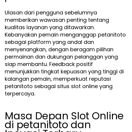
Ulasan dari pengguna sebelumnya
memberikan wawasan penting tentang
kualitas layanan yang ditawarkan.
Kebanyakan pemain menganggap petanitoto
sebagai platform yang andal dan
menyenangkan, dengan beragam pilihan
permainan dan dukungan pelanggan yang
siap membantu. Feedback positif
menunjukkan tingkat kepuasan yang tinggi di
kalangan pemain, memperkuat reputasi
petanitoto sebagai situs slot online yang
terpercaya.
Masa Depan Slot Online
di petanitoto dan