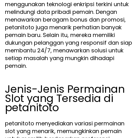
menggunakan teknologi enkripsi terkini untuk
melindungi data pribadi pemain. Dengan
menawarkan beragam bonus dan promosi,
petanitoto juga menarik perhatian banyak
pemain baru. Selain itu, mereka memiliki
dukungan pelanggan yang responsif dan siap
membantu 24/7, menawarkan solusi untuk
setiap masalah yang mungkin dihadapi
pemain.
Jenis-Jenis Permainan
Slot yang Tersedia di
petanitoto
petanitoto menyediakan variasi permainan
slot yang menarik, memungkinkan pemain