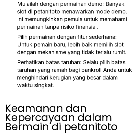
Mulailah dengan permainan demo:
Banyak
slot di petanitoto menawarkan mode demo.
Ini memungkinkan pemula untuk memahami
permainan tanpa risiko finansial.
Pilih permainan dengan fitur sederhana:
Untuk pemain baru, lebih baik memilih slot
dengan mekanisme yang tidak terlalu rumit.
Perhatikan batas taruhan:
Selalu pilih batas
taruhan yang ramah bagi bankroll Anda untuk
menghindari kerugian yang besar dalam
waktu singkat.
Keamanan dan
Kepercayaan dalam
Bermain di petanitoto