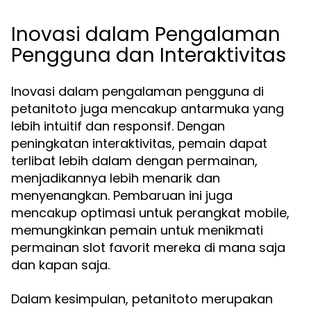
Inovasi dalam Pengalaman
Pengguna dan Interaktivitas
Inovasi dalam pengalaman pengguna di
petanitoto juga mencakup antarmuka yang
lebih intuitif dan responsif. Dengan
peningkatan interaktivitas, pemain dapat
terlibat lebih dalam dengan permainan,
menjadikannya lebih menarik dan
menyenangkan. Pembaruan ini juga
mencakup optimasi untuk perangkat mobile,
memungkinkan pemain untuk menikmati
permainan slot favorit mereka di mana saja
dan kapan saja.
Dalam kesimpulan, petanitoto merupakan