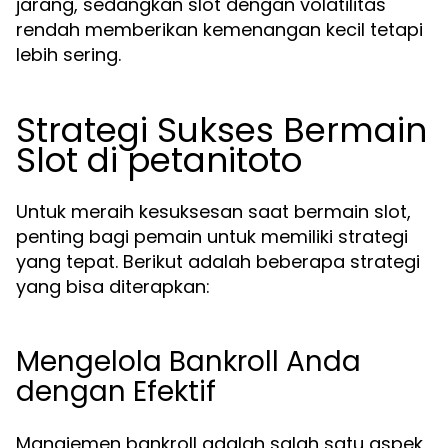
jarang, sedangkan slot dengan volatilitas
rendah memberikan kemenangan kecil tetapi
lebih sering.
Strategi Sukses Bermain
Slot di petanitoto
Untuk meraih kesuksesan saat bermain slot,
penting bagi pemain untuk memiliki strategi
yang tepat. Berikut adalah beberapa strategi
yang bisa diterapkan:
Mengelola Bankroll Anda
dengan Efektif
Manajemen bankroll adalah salah satu aspek