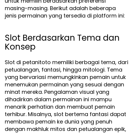
untuk memilih berdasarkan preferensi
masing-masing. Berikut adalah beberapa
jenis permainan yang tersedia di platform ini:
Slot Berdasarkan Tema dan
Konsep
Slot di petanitoto memiliki berbagai tema, dari
petualangan, fantasi, hingga mitologi. Tema
yang bervariasi memungkinkan pemain untuk
menemukan permainan yang sesuai dengan
minat mereka. Pengalaman visual yang
dihadirkan dalam permainan ini mampu
menarik perhatian dan membuat pemain
terhibur. Misalnya, slot bertema fantasi dapat
membawa pemain ke dunia yang penuh
dengan makhluk mitos dan petualangan epik,