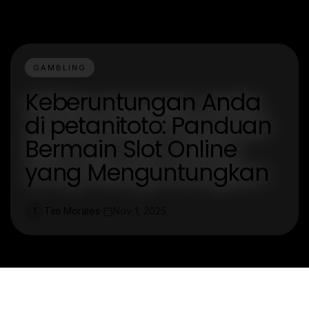
GAMBLING
Keberuntungan Anda
di petanitoto: Panduan
Bermain Slot Online
yang Menguntungkan
Tim Morales
Nov 1, 2025
T