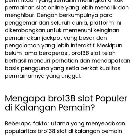
permainan slot online yang lebih menarik dan
menghibur. Dengan berkumpulnya para
penggemar dari seluruh dunia, platform ini
dikembangkan untuk memenuhi keinginan
pemain akan jackpot yang besar dan
pengalaman yang lebih interaktif. Meskipun
belum lama beroperasi, bro138 slot telah
berhasil mencuri perhatian dan mendapatkan
basis pengguna yang setia berkat kualitas
permainannya yang unggul.
Mengapa bro138 slot Populer
di Kalangan Pemain?
Beberapa faktor utama yang menyebabkan
popularitas bro138 slot di kalangan pemain