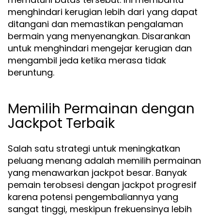
menghindari kerugian lebih dari yang dapat
ditangani dan memastikan pengalaman
bermain yang menyenangkan. Disarankan
untuk menghindari mengejar kerugian dan
mengambil jeda ketika merasa tidak
beruntung.
Memilih Permainan dengan
Jackpot Terbaik
Salah satu strategi untuk meningkatkan
peluang menang adalah memilih permainan
yang menawarkan jackpot besar. Banyak
pemain terobsesi dengan jackpot progresif
karena potensi pengembaliannya yang
sangat tinggi, meskipun frekuensinya lebih