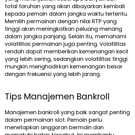
total taruhan yang akan dibayarkan kembali
kepada pemain dalam jangka waktu tertentu.
Memilih permainan dengan nilai RTP yang
tinggi akan meningkatkan peluang menang
dalam jangka panjang. Selain itu, memahami
volatilitas permainan juga penting. Volatilitas
rendah dapat memberikan kemenangan kecil
yang lebih sering, sedangkan volatilitas tinggi
mungkin menghadirkan kemenangan besar
dengan frekuensi yang lebih jarang.
Tips Manajemen Bankroll
Manajemen bankroll yang baik sangat penting
dalam permainan slot. Pemain perlu
menetapkan anggaran bermain dan
mematuhi batas tersebut. Ini membantu