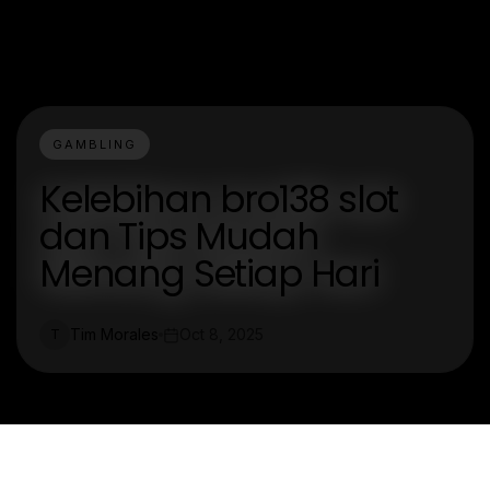
GAMBLING
Kelebihan bro138 slot
dan Tips Mudah
Menang Setiap Hari
Tim Morales
Oct 8, 2025
T