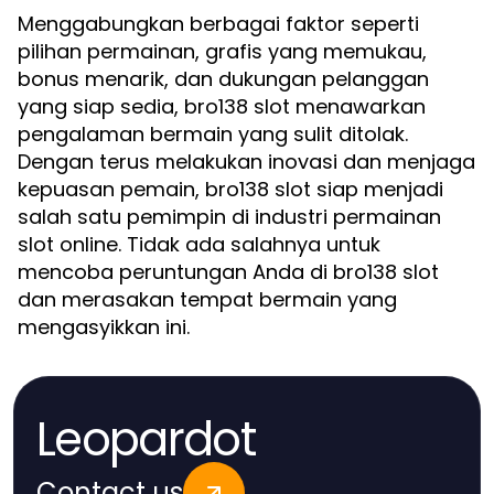
Menggabungkan berbagai faktor seperti
pilihan permainan, grafis yang memukau,
bonus menarik, dan dukungan pelanggan
yang siap sedia, bro138 slot menawarkan
pengalaman bermain yang sulit ditolak.
Dengan terus melakukan inovasi dan menjaga
kepuasan pemain, bro138 slot siap menjadi
salah satu pemimpin di industri permainan
slot online. Tidak ada salahnya untuk
mencoba peruntungan Anda di bro138 slot
dan merasakan tempat bermain yang
mengasyikkan ini.
Leopardot
Contact us