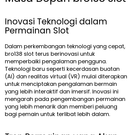
Inovasi Teknologi dalam
Permainan Slot
Dalam perkembangan teknologi yang cepat,
bro138 slot terus berinovasi untuk
memperbaiki pengalaman pengguna.
Teknologi baru seperti kecerdasan buatan
(AI) dan realitas virtual (VR) mulai diterapkan
untuk menciptakan pengalaman bermain
yang lebih interaktif dan imersif. Inovasi ini
mengarah pada pengembangan permainan
yang lebih menarik dan memberi peluang
bagi pemain untuk terlibat lebih dalam.