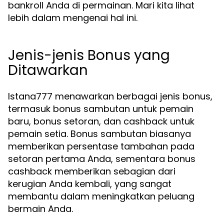
bankroll Anda di permainan. Mari kita lihat
lebih dalam mengenai hal ini.
Jenis-jenis Bonus yang
Ditawarkan
Istana777 menawarkan berbagai jenis bonus,
termasuk bonus sambutan untuk pemain
baru, bonus setoran, dan cashback untuk
pemain setia. Bonus sambutan biasanya
memberikan persentase tambahan pada
setoran pertama Anda, sementara bonus
cashback memberikan sebagian dari
kerugian Anda kembali, yang sangat
membantu dalam meningkatkan peluang
bermain Anda.