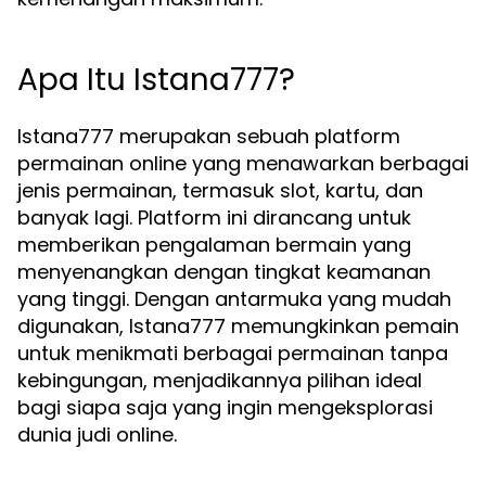
Apa Itu Istana777?
Istana777 merupakan sebuah platform
permainan online yang menawarkan berbagai
jenis permainan, termasuk slot, kartu, dan
banyak lagi. Platform ini dirancang untuk
memberikan pengalaman bermain yang
menyenangkan dengan tingkat keamanan
yang tinggi. Dengan antarmuka yang mudah
digunakan, Istana777 memungkinkan pemain
untuk menikmati berbagai permainan tanpa
kebingungan, menjadikannya pilihan ideal
bagi siapa saja yang ingin mengeksplorasi
dunia judi online.