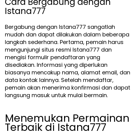
Cara Bergabung dengan
Istana777
Bergabung dengan Istana777 sangatlah
mudah dan dapat dilakukan dalam beberapa
langkah sederhana. Pertama, pemain harus
mengunjungi situs resmi Istana777 dan
mengisi formulir pendaftaran yang
disediakan. Informasi yang diperlukan
biasanya mencakup nama, alamat email, dan
data kontak lainnya. Setelah mendaftar,
pemain akan menerima konfirmasi dan dapat
langsung masuk untuk mulai bermain.
Menemukan Permainan
Terbaik di Istana777