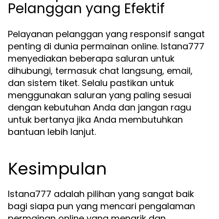
Pelanggan yang Efektif
Pelayanan pelanggan yang responsif sangat
penting di dunia permainan online. Istana777
menyediakan beberapa saluran untuk
dihubungi, termasuk chat langsung, email,
dan sistem tiket. Selalu pastikan untuk
menggunakan saluran yang paling sesuai
dengan kebutuhan Anda dan jangan ragu
untuk bertanya jika Anda membutuhkan
bantuan lebih lanjut.
Kesimpulan
Istana777 adalah pilihan yang sangat baik
bagi siapa pun yang mencari pengalaman
permainan online yang menarik dan