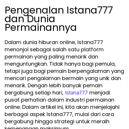
Pengenalan Istana777
dan Dunia
Permainannya
Dalam dunia hiburan online, Istana777
menonjol sebagai salah satu platform
permainan yang paling menarik dan
menguntungkan. Tidak hanya bagi pemula,
tetapi juga bagi pemain berpengalaman yang
mencari pengalaman bermain yang unik dan
menarik. Dengan lebih banyak pemain
bergabung setiap hari,
menjadi
Istana777
pusat perhatian dalam industri permainan
online. Dalam artikel ini, kita akan menjelajahi
berbagai aspek Istana777, mulai dari cara
bergabung hingga strategi untuk meraih
kemenangan maksimum.