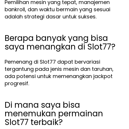
Pemilihan mesin yang tepat, manajemen
bankroll, dan waktu bermain yang sesuai
adalah strategi dasar untuk sukses.
Berapa banyak yang bisa
saya menangkan di Slot77?
Pemenang di Slot77 dapat bervariasi
tergantung pada jenis mesin dan taruhan,
ada potensi untuk memenangkan jackpot
progresif.
Di mana saya bisa
menemukan permainan
Slot77 terbaik?