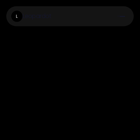
Leopardot
L