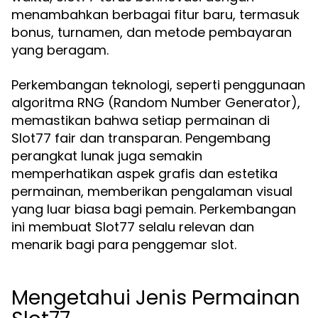
menambahkan berbagai fitur baru, termasuk
bonus, turnamen, dan metode pembayaran
yang beragam.
Perkembangan teknologi, seperti penggunaan
algoritma RNG (Random Number Generator),
memastikan bahwa setiap permainan di
Slot77 fair dan transparan. Pengembang
perangkat lunak juga semakin
memperhatikan aspek grafis dan estetika
permainan, memberikan pengalaman visual
yang luar biasa bagi pemain. Perkembangan
ini membuat Slot77 selalu relevan dan
menarik bagi para penggemar slot.
Mengetahui Jenis Permainan