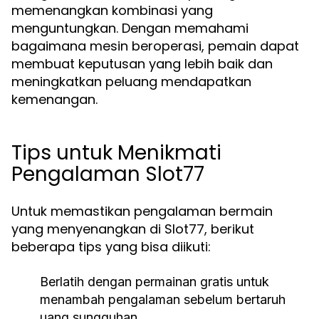
memenangkan kombinasi yang
menguntungkan. Dengan memahami
bagaimana mesin beroperasi, pemain dapat
membuat keputusan yang lebih baik dan
meningkatkan peluang mendapatkan
kemenangan.
Tips untuk Menikmati
Pengalaman Slot77
Untuk memastikan pengalaman bermain
yang menyenangkan di Slot77, berikut
beberapa tips yang bisa diikuti:
Berlatih dengan permainan gratis untuk
menambah pengalaman sebelum bertaruh
uang sungguhan.