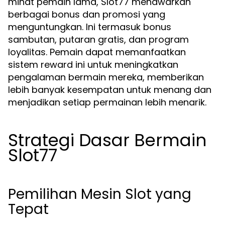
minat pemain lama, Slot77 menawarkan
berbagai bonus dan promosi yang
menguntungkan. Ini termasuk bonus
sambutan, putaran gratis, dan program
loyalitas. Pemain dapat memanfaatkan
sistem reward ini untuk meningkatkan
pengalaman bermain mereka, memberikan
lebih banyak kesempatan untuk menang dan
menjadikan setiap permainan lebih menarik.
Strategi Dasar Bermain
Slot77
Pemilihan Mesin Slot yang
Tepat