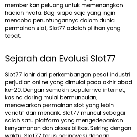
memberikan peluang untuk memenangkan
hadiah nyata. Bagi siapa saja yang ingin
mencoba peruntungannya dalam dunia
permainan slot,
adalah pilihan yang
Slot77
tepat.
Sejarah dan Evolusi Slot77
Slot77 lahir dari perkembangan pesat industri
perjudian online yang dimulai pada akhir abad
ke-20. Dengan semakin populernya internet,
kasino daring mulai bermunculan,
menawarkan permainan slot yang lebih
variatif dan menarik. Slot77 muncul sebagai
salah satu platform yang mengedepankan
kenyamanan dan aksesibilitas. Seiring dengan
waktu, Slot77 terus berinovasi dengan