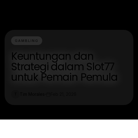
GAMBLING
Keuntungan dan
Strategi dalam Slot77
untuk Pemain Pemula
Tim Morales
Feb 21, 2026
T