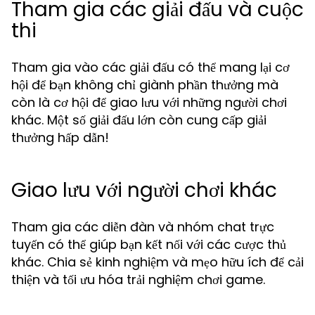
Tham gia các giải đấu và cuộc
thi
Tham gia vào các giải đấu có thể mang lại cơ
hội để bạn không chỉ giành phần thưởng mà
còn là cơ hội để giao lưu với những người chơi
khác. Một số giải đấu lớn còn cung cấp giải
thưởng hấp dẫn!
Giao lưu với người chơi khác
Tham gia các diễn đàn và nhóm chat trực
tuyến có thể giúp bạn kết nối với các cược thủ
khác. Chia sẻ kinh nghiệm và mẹo hữu ích để cải
thiện và tối ưu hóa trải nghiệm chơi game.