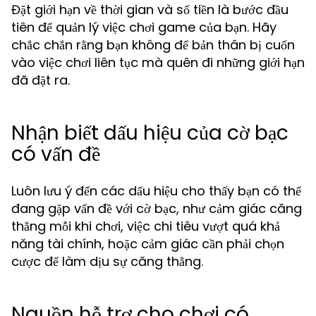
Đặt giới hạn về thời gian và số tiền là bước đầu
tiên để quản lý việc chơi game của bạn. Hãy
chắc chắn rằng bạn không để bản thân bị cuốn
vào việc chơi liên tục mà quên đi những giới hạn
đã đặt ra.
Nhận biết dấu hiệu của cờ bạc
có vấn đề
Luôn lưu ý đến các dấu hiệu cho thấy bạn có thể
đang gặp vấn đề với cờ bạc, như cảm giác căng
thẳng mỗi khi chơi, việc chi tiêu vượt quá khả
năng tài chính, hoặc cảm giác cần phải chọn
cược để làm dịu sự căng thẳng.
Nguồn hỗ trợ cho chơi có