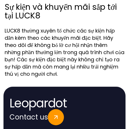
Sự kiện và khuyến mãi sắp tới
tại LUCK8
LUCK8 thường xuyên tổ chức các sự kiện hấp
dẫn kèm theo các khuyến mãi đặc biệt. Hãy
theo dõi để không bỏ lỡ cơ hội nhận thêm
những phần thưởng lớn trong quá trình chơi của
bạn! Các sự kiện đặc biệt này không chỉ tạo ra
sự hấp dẫn mà còn mang lại nhiều trải nghiệm
thú vị cho người chơi.
Leopardot
Contact us