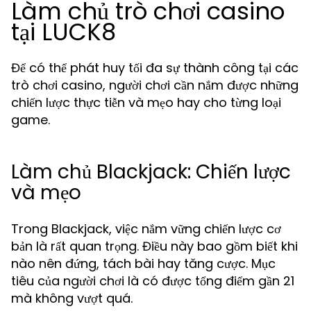
Làm chủ trò chơi casino
tại LUCK8
Để có thể phát huy tối đa sự thành công tại các
trò chơi casino, người chơi cần nắm được những
chiến lược thực tiễn và mẹo hay cho từng loại
game.
Làm chủ Blackjack: Chiến lược
và mẹo
Trong Blackjack, việc nắm vững chiến lược cơ
bản là rất quan trọng. Điều này bao gồm biết khi
nào nên đứng, tách bài hay tăng cược. Mục
tiêu của người chơi là có được tổng điểm gần 21
mà không vượt quá.