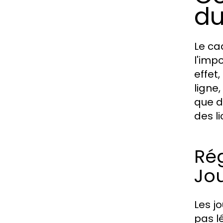
du
Le ca
l'imp
effet
ligne,
que d
des l
Rég
Jo
Les j
pas l