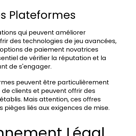
s Plateformes
tions qui peuvent améliorer
offrir des technologies de jeu avancées,
s options de paiement novatrices
iel de vérifier la réputation et la
nt de s'engager.
ormes peuvent être particulièrement
 de clients et peuvent offrir des
tablis. Mais attention, ces offres
s pièges liés aux exigences de mise.
nnement Légal