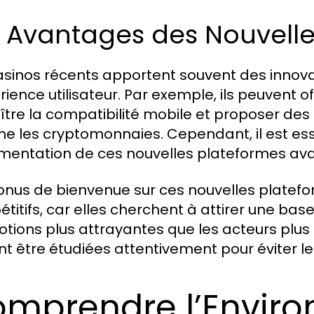
s Avantages des Nouvelle
asinos récents apportent souvent des innova
érience utilisateur. Par exemple, ils peuvent 
ître la compatibilité mobile et proposer de
 les cryptomonnaies. Cependant, il est essent
mentation de ces nouvelles plateformes ava
onus de bienvenue sur ces nouvelles platef
titifs, car elles cherchent à attirer une base
tions plus attrayantes que les acteurs plus é
nt être étudiées attentivement pour éviter le
mprendre l’Enviro