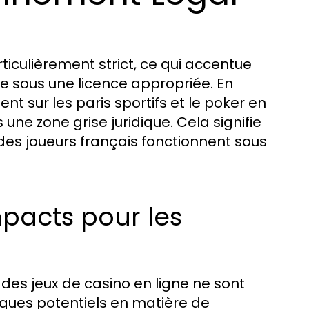
ticulièrement strict, ce qui accentue
re sous une licence appropriée. En
t sur les paris sportifs et le poker en
 une zone grise juridique. Cela signifie
es joueurs français fonctionnent sous
mpacts pour les
 des jeux de casino en ligne ne sont
sques potentiels en matière de