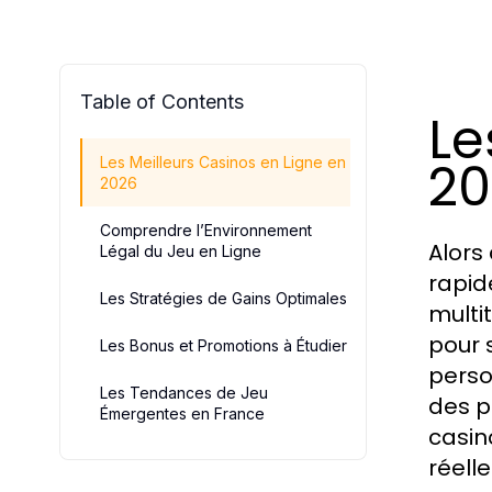
Table of Contents
Le
20
Les Meilleurs Casinos en Ligne en
2026
Comprendre l’Environnement
Alors
Légal du Jeu en Ligne
rapide
Les Stratégies de Gains Optimales
multi
pour 
Les Bonus et Promotions à Étudier
perso
Les Tendances de Jeu
des p
Émergentes en France
casino
réell