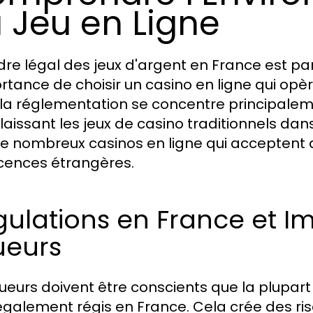
 Jeu en Ligne
dre légal des jeux d'argent en France est par
ortance de choisir un casino en ligne qui opè
, la réglementation se concentre principalemen
 laissant les jeux de casino traditionnels dans
e nombreux casinos en ligne qui acceptent d
icences étrangères.
ulations en France et I
ueurs
oueurs doivent être conscients que la plupart
également régis en France. Cela crée des ri