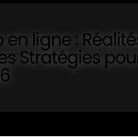
 en ligne : Réalité
res Stratégies pou
26