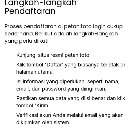
Langkah-langkah
Pendaftaran
Proses pendaftaran di petanitoto login cukup
sederhana. Berikut adalah langkah-langkah
yang perlu diikuti:
Kunjungi situs resmi petanitoto.
Klik tombol 'Daftar' yang biasanya terletak di
halaman utama.
Isi informasi yang diperlukan, seperti nama,
email, dan password yang diinginkan.
Pastikan semua data yang diisi benar dan klik
tombol 'Kirim'.
Verifikasi akun Anda melalui email yang akan
dikirimkan oleh sistem.