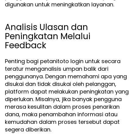
digunakan untuk meningkatkan layanan.
Analisis Ulasan dan
Peningkatan Melalui
Feedback
Penting bagi petanitoto login untuk secara
teratur menganalisis umpan balik dari
penggunanya. Dengan memahami apa yang
disukai dan tidak disukai oleh pelanggan,
platform dapat melakukan peningkatan yang
diperlukan. Misalnya, jika banyak pengguna
merasa kesulitan dalam proses penarikan
dana, maka penambahan informasi atau
kemudahan dalam proses tersebut dapat
segera diberikan.