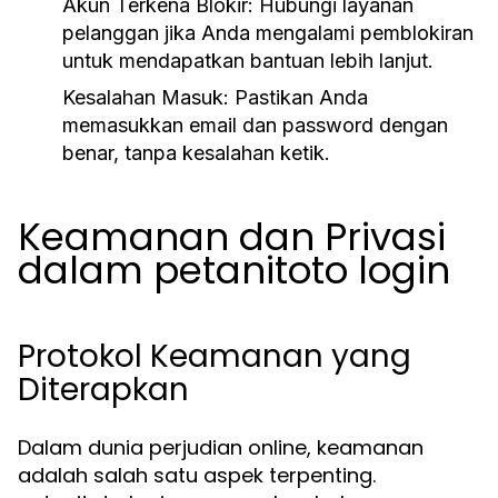
Akun Terkena Blokir:
Hubungi layanan
pelanggan jika Anda mengalami pemblokiran
untuk mendapatkan bantuan lebih lanjut.
Kesalahan Masuk:
Pastikan Anda
memasukkan email dan password dengan
benar, tanpa kesalahan ketik.
Keamanan dan Privasi
dalam petanitoto login
Protokol Keamanan yang
Diterapkan
Dalam dunia perjudian online, keamanan
adalah salah satu aspek terpenting.