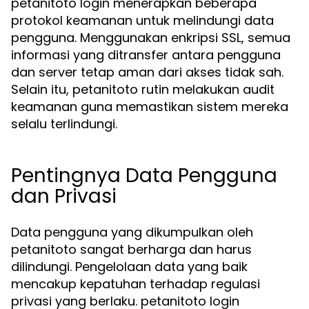
petanitoto login menerapkan beberapa
protokol keamanan untuk melindungi data
pengguna. Menggunakan enkripsi SSL, semua
informasi yang ditransfer antara pengguna
dan server tetap aman dari akses tidak sah.
Selain itu, petanitoto rutin melakukan audit
keamanan guna memastikan sistem mereka
selalu terlindungi.
Pentingnya Data Pengguna
dan Privasi
Data pengguna yang dikumpulkan oleh
petanitoto sangat berharga dan harus
dilindungi. Pengelolaan data yang baik
mencakup kepatuhan terhadap regulasi
privasi yang berlaku. petanitoto login