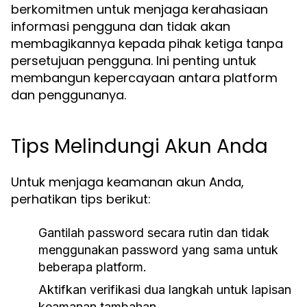
berkomitmen untuk menjaga kerahasiaan
informasi pengguna dan tidak akan
membagikannya kepada pihak ketiga tanpa
persetujuan pengguna. Ini penting untuk
membangun kepercayaan antara platform
dan penggunanya.
Tips Melindungi Akun Anda
Untuk menjaga keamanan akun Anda,
perhatikan tips berikut:
Gantilah password secara rutin dan tidak
menggunakan password yang sama untuk
beberapa platform.
Aktifkan verifikasi dua langkah untuk lapisan
keamanan tambahan.