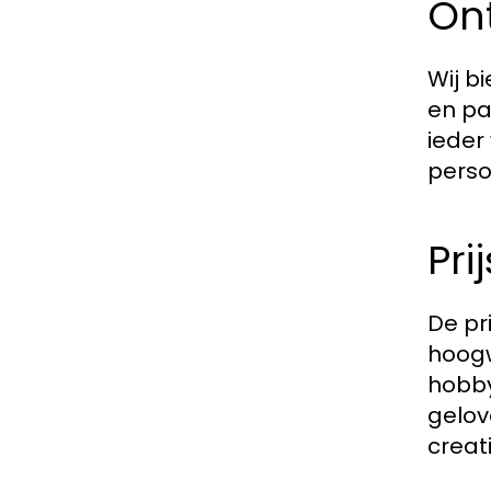
Ont
Wij b
en pa
ieder 
perso
Pri
De pr
hoogw
hobby
gelov
creat