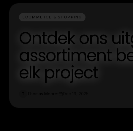
ECOMMERCE & SHOPPING
Ontdek ons ui
assortiment be
elk project
Thomas Moore
Dec 19, 2025
T