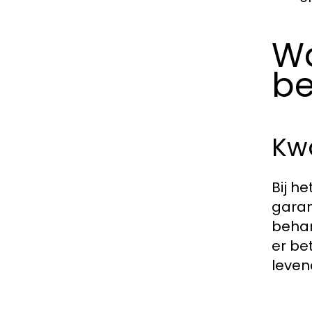
Wa
be
Kw
Bij he
garan
behan
er be
leven