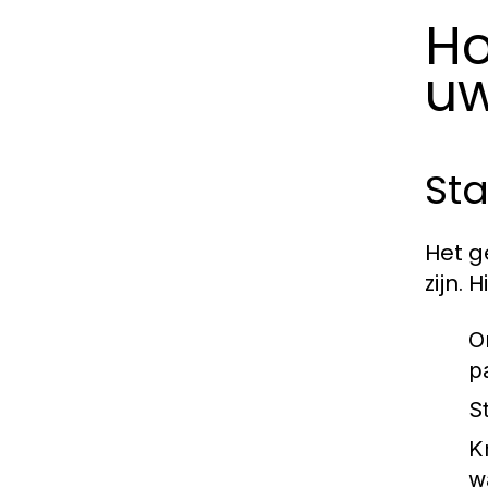
Ho
uw
St
Het g
zijn.
O
pa
S
K
w