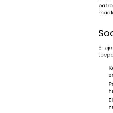
patro
maak
Soo
Er zi
toepa
K
e
Po
h
El
n