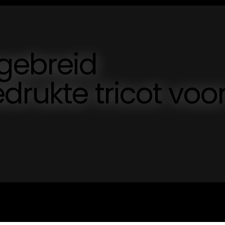
tgebreid
drukte tricot voo