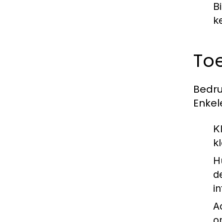
Bi
ke
Toe
Bedru
Enkel
K
k
Hu
d
i
A
o