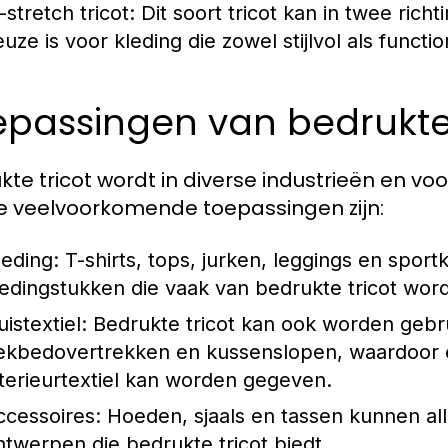
-stretch tricot:
Dit soort tricot kan in twee rich
uze is voor kleding die zowel stijlvol als functio
passingen van bedrukte 
kte tricot wordt in diverse industrieën en vo
e veelvoorkomende toepassingen zijn:
leding:
T-shirts, tops, jurken, leggings en sport
ledingstukken die vaak van bedrukte tricot wo
istextiel:
Bedrukte tricot kan ook worden gebr
ekbedovertrekken en kussenslopen, waardoor ee
nterieurtextiel kan worden gegeven.
ccessoires:
Hoeden, sjaals en tassen kunnen all
ntwerpen die bedrukte tricot biedt.