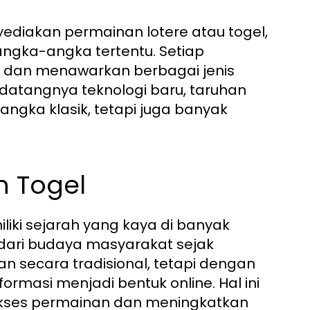
ediakan permainan lotere atau togel,
gka-angka tertentu. Setiap
a dan menawarkan berbagai jenis
datangnya teknologi baru, taruhan
angka klasik, tetapi juga banyak
 Togel
iki sejarah yang kaya di banyak
n dari budaya masyarakat sejak
an secara tradisional, tetapi dengan
rmasi menjadi bentuk online. Hal ini
ses permainan dan meningkatkan