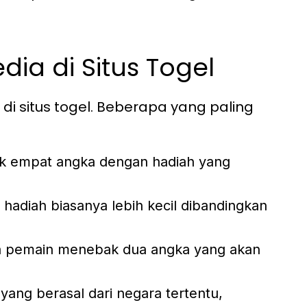
ia di Situs Togel
di situs togel. Beberapa yang paling
 empat angka dengan hadiah yang
adiah biasanya lebih kecil dibandingkan
na pemain menebak dua angka yang akan
ang berasal dari negara tertentu,