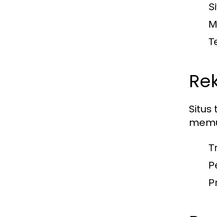
S
M
T
Re
Situs
memu
T
P
P