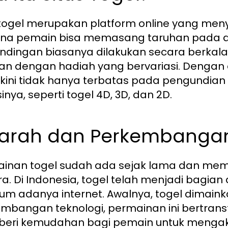
 togel merupakan platform online yang meny
na pemain bisa memasang taruhan pada an
ndingan biasanya dilakukan secara berkal
an dengan hadiah yang bervariasi. Dengan 
 kini tidak hanya terbatas pada pengundian 
inya, seperti togel 4D, 3D, dan 2D.
jarah dan Perkembangan
inan togel sudah ada sejak lama dan memil
a. Di Indonesia, togel telah menjadi bagia
um adanya internet. Awalnya, togel dimaink
mbangan teknologi, permainan ini bertransfo
eri kemudahan bagi pemain untuk mengak