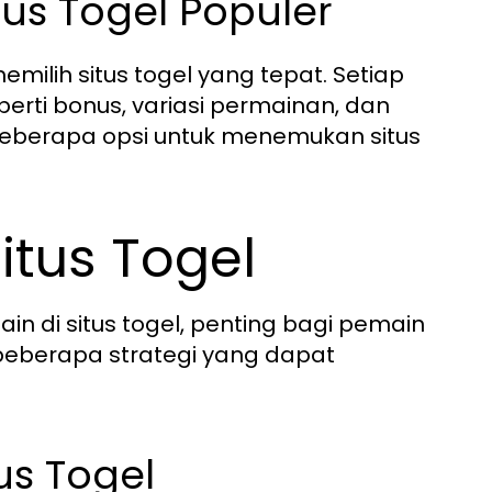
us Togel Populer
ilih situs togel yang tepat. Setiap
erti bonus, variasi permainan, dan
beberapa opsi untuk menemukan situs
Situs Togel
 di situs togel, penting bagi pemain
h beberapa strategi yang dapat
us Togel