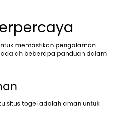
Terpercaya
ng untuk memastikan pengalaman
t adalah beberapa panduan dalam
Aman
 situs togel adalah aman untuk