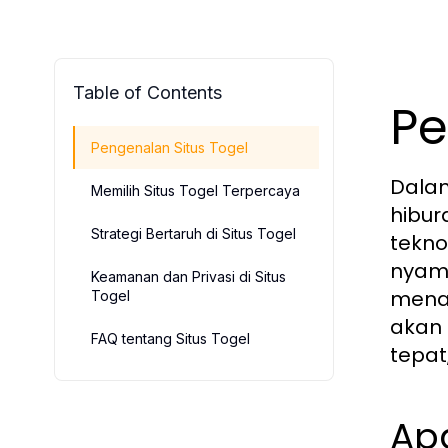
Table of Contents
Pe
Pengenalan Situs Togel
Dalam
Memilih Situs Togel Terpercaya
hibur
Strategi Bertaruh di Situs Togel
tekno
nyam
Keamanan dan Privasi di Situs
menar
Togel
akan 
FAQ tentang Situs Togel
tepat
Apa