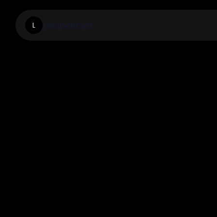
Leopardot
L