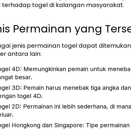
 terhadap togel di kalangan masyarakat.
is Permainan yang Tersed
gai jenis permainan togel dapat ditemukan 
er antara lain:
ogel 4D:
Memungkinkan pemain untuk menebak
angat besar.
ogel 3D:
Pemain harus menebak tiga angka dan h
engan togel 4D.
ogel 2D:
Permainan ini lebih sederhana, di ma
eluar.
ogel Hongkong dan Singapore:
Tipe permainan y