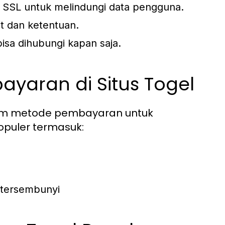
i SSL untuk melindungi data pengguna.
t dan ketentuan.
isa dihubungi kapan saja.
yaran di Situs Togel
gam metode pembayaran untuk
puler termasuk:
 tersembunyi