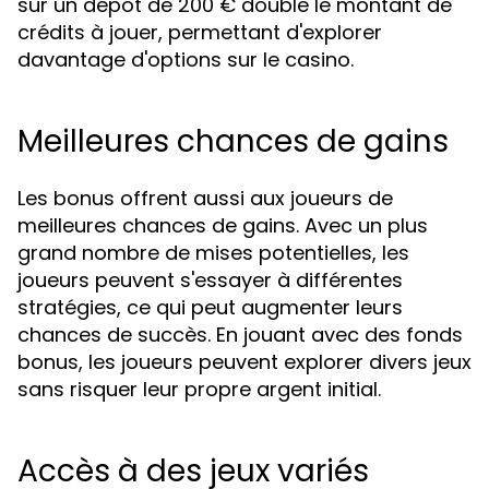
sur un dépôt de 200 € double le montant de
crédits à jouer, permettant d'explorer
davantage d'options sur le casino.
Meilleures chances de gains
Les bonus offrent aussi aux joueurs de
meilleures chances de gains. Avec un plus
grand nombre de mises potentielles, les
joueurs peuvent s'essayer à différentes
stratégies, ce qui peut augmenter leurs
chances de succès. En jouant avec des fonds
bonus, les joueurs peuvent explorer divers jeux
sans risquer leur propre argent initial.
Accès à des jeux variés