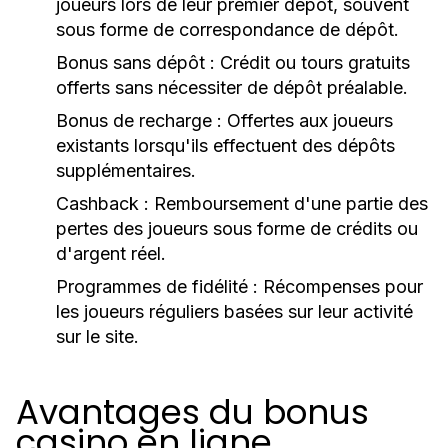
joueurs lors de leur premier dépôt, souvent
sous forme de correspondance de dépôt.
Bonus sans dépôt :
Crédit ou tours gratuits
offerts sans nécessiter de dépôt préalable.
Bonus de recharge :
Offertes aux joueurs
existants lorsqu'ils effectuent des dépôts
supplémentaires.
Cashback :
Remboursement d'une partie des
pertes des joueurs sous forme de crédits ou
d'argent réel.
Programmes de fidélité :
Récompenses pour
les joueurs réguliers basées sur leur activité
sur le site.
Avantages du bonus
casino en ligne