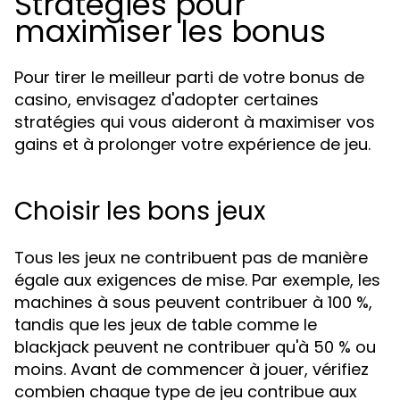
Stratégies pour
maximiser les bonus
Pour tirer le meilleur parti de votre bonus de
casino, envisagez d'adopter certaines
stratégies qui vous aideront à maximiser vos
gains et à prolonger votre expérience de jeu.
Choisir les bons jeux
Tous les jeux ne contribuent pas de manière
égale aux exigences de mise. Par exemple, les
machines à sous peuvent contribuer à 100 %,
tandis que les jeux de table comme le
blackjack peuvent ne contribuer qu'à 50 % ou
moins. Avant de commencer à jouer, vérifiez
combien chaque type de jeu contribue aux