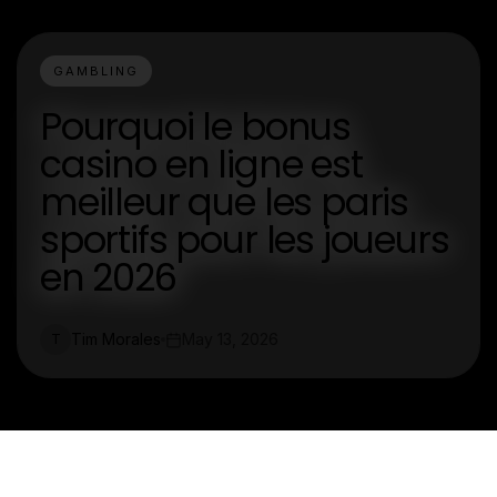
GAMBLING
Pourquoi le bonus
casino en ligne est
meilleur que les paris
sportifs pour les joueurs
en 2026
Tim Morales
May 13, 2026
T