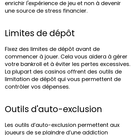
enrichir l'expérience de jeu et non à devenir
une source de stress financier.
Limites de dépôt
Fixez des limites de dépôt avant de
commencer à jouer. Cela vous aidera à gérer
votre bankroll et à éviter les pertes excessives.
La plupart des casinos offrent des outils de
limitation de dépôt qui vous permettent de
contrôler vos dépenses.
Outils d'auto-exclusion
Les outils d’auto-exclusion permettent aux
joueurs de se plaindre d’une addiction