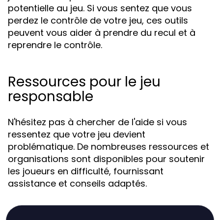
potentielle au jeu. Si vous sentez que vous
perdez le contrôle de votre jeu, ces outils
peuvent vous aider à prendre du recul et à
reprendre le contrôle.
Ressources pour le jeu
responsable
N'hésitez pas à chercher de l'aide si vous
ressentez que votre jeu devient
problématique. De nombreuses ressources et
organisations sont disponibles pour soutenir
les joueurs en difficulté, fournissant
assistance et conseils adaptés.