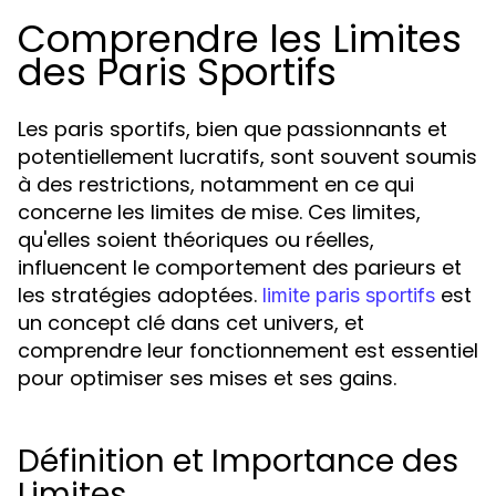
Comprendre les Limites
des Paris Sportifs
Les paris sportifs, bien que passionnants et
potentiellement lucratifs, sont souvent soumis
à des restrictions, notamment en ce qui
concerne les limites de mise. Ces limites,
qu'elles soient théoriques ou réelles,
influencent le comportement des parieurs et
les stratégies adoptées.
est
limite paris sportifs
un concept clé dans cet univers, et
comprendre leur fonctionnement est essentiel
pour optimiser ses mises et ses gains.
Définition et Importance des
Limites