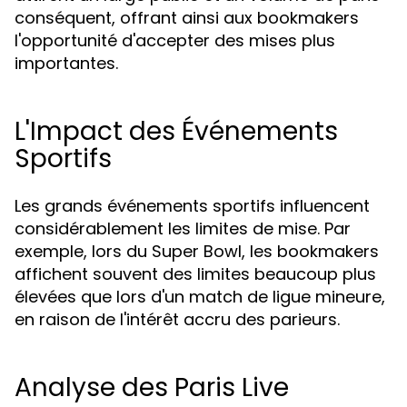
conséquent, offrant ainsi aux bookmakers
l'opportunité d'accepter des mises plus
importantes.
L'Impact des Événements
Sportifs
Les grands événements sportifs influencent
considérablement les limites de mise. Par
exemple, lors du Super Bowl, les bookmakers
affichent souvent des limites beaucoup plus
élevées que lors d'un match de ligue mineure,
en raison de l'intérêt accru des parieurs.
Analyse des Paris Live