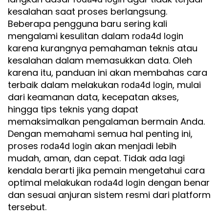
kesalahan saat proses berlangsung.
Beberapa pengguna baru sering kali
mengalami kesulitan dalam
roda4d login
karena kurangnya pemahaman teknis atau
kesalahan dalam memasukkan data. Oleh
karena itu, panduan ini akan membahas cara
terbaik dalam melakukan
, mulai
roda4d login
dari keamanan data, kecepatan akses,
hingga tips teknis yang dapat
memaksimalkan pengalaman bermain Anda.
Dengan memahami semua hal penting ini,
proses
akan menjadi lebih
roda4d login
mudah, aman, dan cepat. Tidak ada lagi
kendala berarti jika pemain mengetahui cara
optimal melakukan
dengan benar
roda4d login
dan sesuai anjuran sistem resmi dari platform
tersebut.