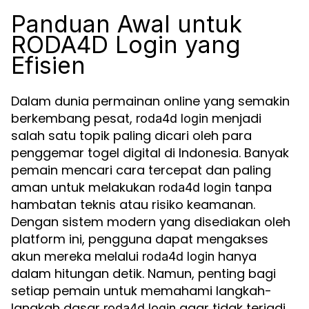
Panduan Awal untuk
RODA4D Login yang
Efisien
Dalam dunia permainan online yang semakin
berkembang pesat,
menjadi
roda4d login
salah satu topik paling dicari oleh para
penggemar togel digital di Indonesia. Banyak
pemain mencari cara tercepat dan paling
aman untuk melakukan
tanpa
roda4d login
hambatan teknis atau risiko keamanan.
Dengan sistem modern yang disediakan oleh
platform ini, pengguna dapat mengakses
akun mereka melalui
hanya
roda4d login
dalam hitungan detik. Namun, penting bagi
setiap pemain untuk memahami langkah-
langkah dasar
agar tidak terjadi
roda4d login