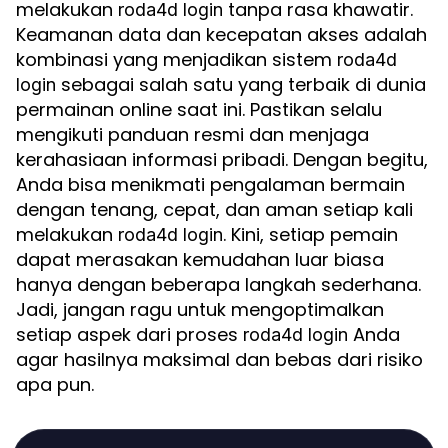
melakukan
tanpa rasa khawatir.
roda4d login
Keamanan data dan kecepatan akses adalah
kombinasi yang menjadikan sistem
roda4d
sebagai salah satu yang terbaik di dunia
login
permainan online saat ini. Pastikan selalu
mengikuti panduan resmi dan menjaga
kerahasiaan informasi pribadi. Dengan begitu,
Anda bisa menikmati pengalaman bermain
dengan tenang, cepat, dan aman setiap kali
melakukan
. Kini, setiap pemain
roda4d login
dapat merasakan kemudahan luar biasa
hanya dengan beberapa langkah sederhana.
Jadi, jangan ragu untuk mengoptimalkan
setiap aspek dari proses
Anda
roda4d login
agar hasilnya maksimal dan bebas dari risiko
apa pun.