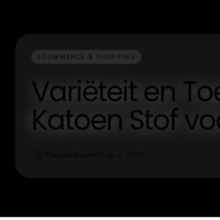
ECOMMERCE & SHOPPING
Variëteit en T
Katoen Stof vo
Thomas Moore
Jan 4, 2026
T