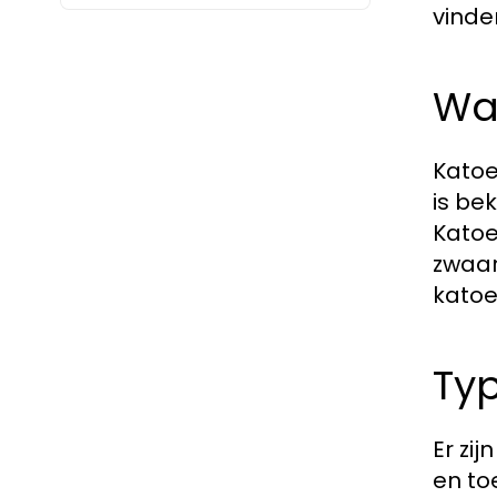
vinde
Wat
Katoe
is be
Katoe
zwaar
katoe
Ty
Er zi
en to