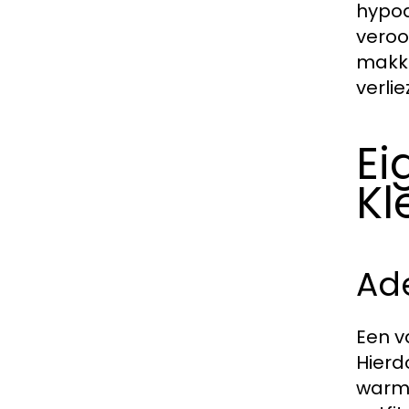
hypoa
veroo
makke
verlie
Ei
Kl
Ad
Een v
Hierd
warm 