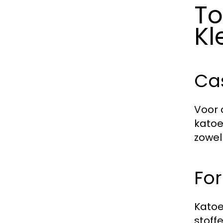
To
Kl
Ca
Voor 
katoe
zowel 
Fo
Katoe
stoff