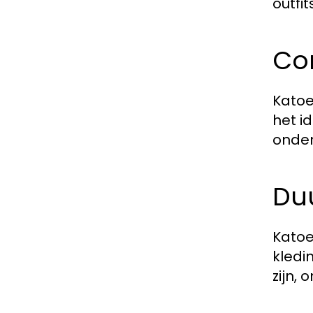
outfit
Co
Katoe
het id
onde
Du
Katoe
kledi
zijn,