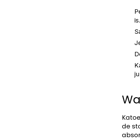
P
is
S
J
D
K
j
Wa
Katoe
de st
absor