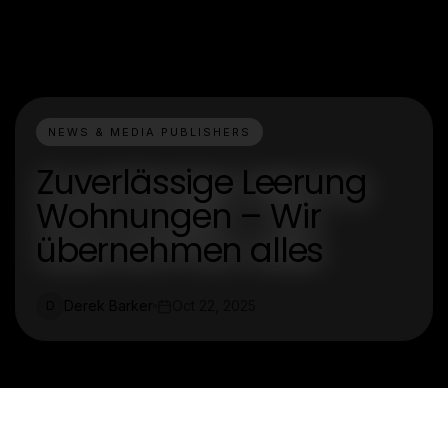
NEWS & MEDIA PUBLISHERS
Zuverlässige Leerung
Wohnungen – Wir
übernehmen alles
Derek Barker
Oct 22, 2025
D